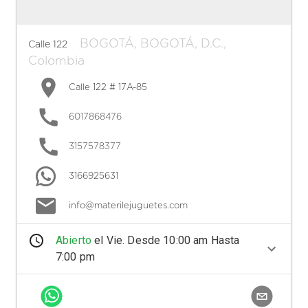
BOGOTÁ
,
BOGOTÁ, D.C.
,
Calle 122
Colombia
Calle 122 # 17A-85
6017868476
3157578377
3166925631
info@materilejuguetes.com
Abierto
el
Vie
. Desde
10:00 am
Hasta
7:00 pm