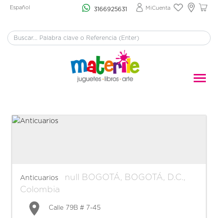
Español
MiCuenta
3166925631
null
BOGOTÁ
,
BOGOTÁ, D.C.
,
Anticuarios
Colombia
Calle 79B # 7-45