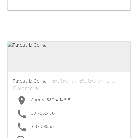
BOGOTÁ
,
BOGOTÁ, D.C.
,
Parque la Colina
Colombia
Carrera 58D # 146-51
6017868476
3187109550