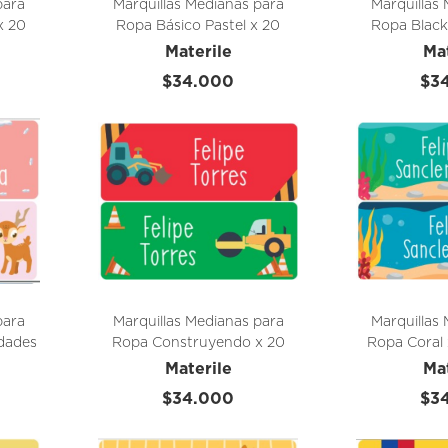
para
Marquillas Medianas para
Marquillas
x 20
Ropa Básico Pastel x 20
Ropa Black
Unidades
Un
Materile
Ma
$34.000
$3
para
Marquillas Medianas para
Marquillas
dades
Ropa Construyendo x 20
Ropa Coral
Unidades
Materile
Ma
$34.000
$3