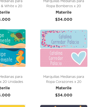
 Medianas para
Marquillas Medianas para
 & White x 20
Ropa Bomberos x 20
idades
Unidades
terile
Materile
4.000
$34.000
 Medianas para
Marquillas Medianas para
 x 20 Unidades
Ropa Corazones x 20
Unidades
terile
Materile
4.000
$34.000