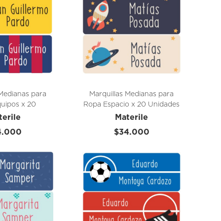
 Medianas para
Marquillas Medianas para
uipos x 20
Ropa Espacio x 20 Unidades
idades
terile
Materile
4.000
$34.000