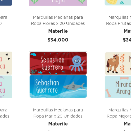
para
Marquillas Medianas para
Marquillas
0
Ropa Flores x 20 Unidades
Ropa Frutas
Materile
Ma
$34.000
$3
para
Marquillas Medianas para
Marquillas
dades
Ropa Mar x 20 Unidades
Ropa Mejor
Un
Materile
Ma