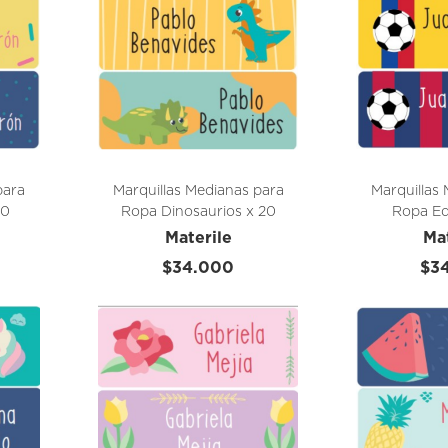
para
Marquillas Medianas para
Marquillas
20
Ropa Dinosaurios x 20
Ropa Eq
Unidades
Un
Materile
Ma
$34.000
$3