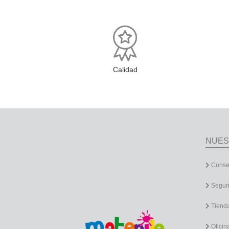
Calidad
NUES
Consen
Segur
Tiend
Oficin