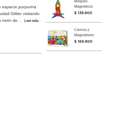
Bloques
ue esparce purpurina
Magneticos
Picasso Cohete
udad Glitter visitando
$ 139.900
30 Unidades
pa neón de
…
Leer más
Ciencia y
Magnetismo
Deluxe
$ 169.900